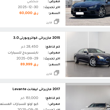
معرض:
شخصي
اخر تحديث:
2025-12-30
السعر:
ر.ق 60,000
قارن
2015 مازيراتي كواتروبورتي 3.0
كم قاطع:
28,450 كم
معرض:
نايتسبريدج للسيارات
اخر تحديث:
2025-09-29
السعر:
ر.ق 89,999
قارن
2017 مازيراتي ليفانت Levante
كم قاطع:
151,000 كم
معرض:
كيو اوتو للسيارات المستع
اخر تحديث:
2025-09-15