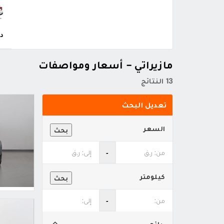
دف
مازيراتي - أسعار ومواصفات
13 النتائج
تعديل البحث
السعر
بحث
‐
كيلومتر
بحث
‐
بائع