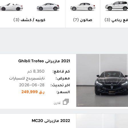
ع رباعي
(3)
صالون
(7)
كوبيه / كشف
(3)
2021 مازيراتي Ghibli Trofeo
كم قاطع:
8,350 كم
معرض:
نايتسبريدج للسيارات
اخر تحديث:
2026-06-28
السعر:
ر.ق 249,999
قارن
2022 مازيراتي MC20