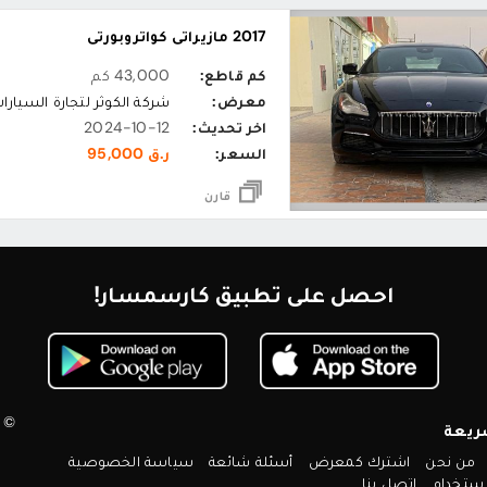
2017 مازيراتي كواتروبورتي
كم قاطع:
43,000 كم
معرض:
شركة الكوثر لتجارة السيارا
اخر تحديث:
2024-10-12
السعر:
ر.ق 95,000
قارن
احصل على تطبيق كارسمسار!
© 2026 كارسمسار. جميع الحقوق محم
ريعة
من نحن
اشترك كمعرض
أسئلة شائعة
سياسة الخصوصية
ستخدام
إتصل بنا