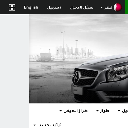
قطر
سجّل الدخول
تسجيل
English
يل
طراز
طراز الهيكل
ترتيب حسب