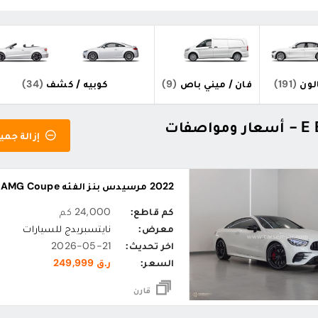
ون
(191)
فان / ميني باص
(9)
كوبيه / كشف
(34)
إزالة جميع
2022 مرسيدس بنز الفئه E E53 AMG Coupe
كم قاطع:
24,000 كم
معرض:
نايتسبريدج للسيارات
اخر تحديث:
2026-05-21
السعر:
ر.ق 249,999
قارن