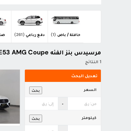
حافلة / باص
(1)
دفع رباعي
(261)
صال
مرسيدس بنز الفئه E E53 AMG Coupe - أسعار ومواصفات
1 النتائج
تعديل البحث
السعر
بحث
‐
كيلومتر
بحث