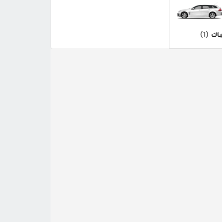
باك
(1)