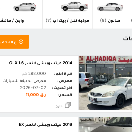
صالون
(8)
مركبة نقل / بيك اب
(7)
واجن / هاتش
ات
إزالة جميع
2014 ميتسوبيشي لانسر 1.6 GLX
كم قاطع:
298,000 كم
معرض:
معرض الحديقة للسيارات
اخر تحديث:
2026-07-02
السعر:
ر.ق 11,000
قارن
2016 ميتسوبيشي لانسر EX