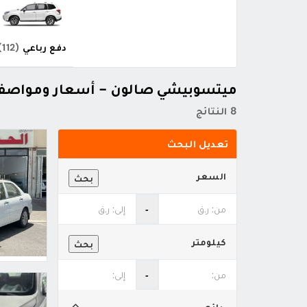
دفع رباعي
(112)
ميتسوبيشي صالون - أسعار ومواصف
8 النتائج
تعديل البحث
السعر
بحث
‐
كيلومتر
بحث
‐
بائع