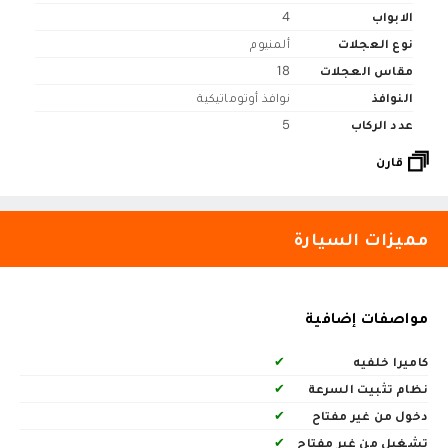
الابواب
4
نوع العجلات
ألمنيوم
مقاس العجلات
18
النوافذ
نوافذ أوتوماتيكية
عدد الركاب
5
قارن
مميزات السيارة
مواصفات إضافية
كاميرا خلفيه
✔
نظام تثبيت السرعة
✔
دخول من غير مفتاح
✔
تشغيل من غير مفتاح
✔