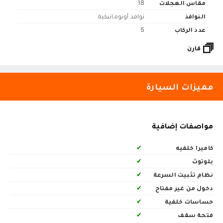
مقاس العجلات
18
النوافذ
نوافذ أوتوماتيكية
عدد الركاب
5
قارن
مميزات السيارة
مواصفات إضافية
كاميرا خلفيه
✔
بلوتوث
✔
نظام تثبيت السرعة
✔
دخول من غير مفتاح
✔
حساسات خلفية
✔
فتحة سقف
✔