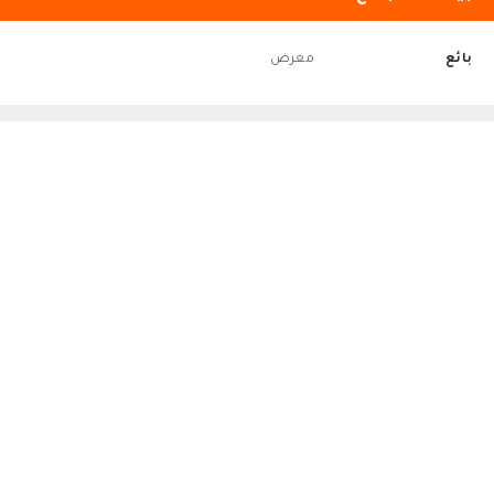
بائع
معرض