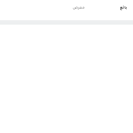
بائع
معرض