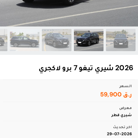
2026 شيري تيغو 7 برو لاكجري
السعر
ر.ق 59,900
معرض
شيري قطر
اخر تحديث
29-07-2026