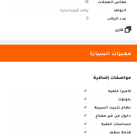
مقاس العجلات
18
النوافذ
نوافذ أوتوماتيكية
عدد الركاب
5
قارن
مميزات السيارة
مواصفات إضافية
كاميرا خلفيه
✔
بلوتوث
✔
نظام تثبيت السرعة
✔
دخول من غير مفتاح
✔
حساسات خلفية
✔
فتحة سقف
✔