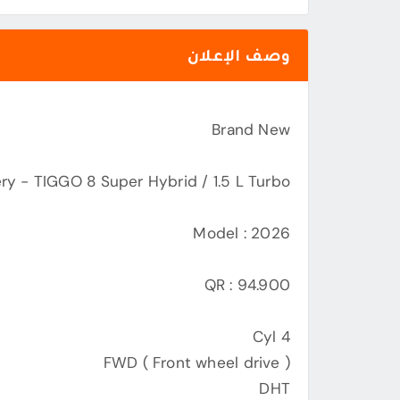
وصف الإعلان
Brand New
ry - TIGGO 8 Super Hybrid / 1.5 L Turbo
Model : 2026
QR : 94.900
4 Cyl
FWD ( Front wheel drive )
DHT