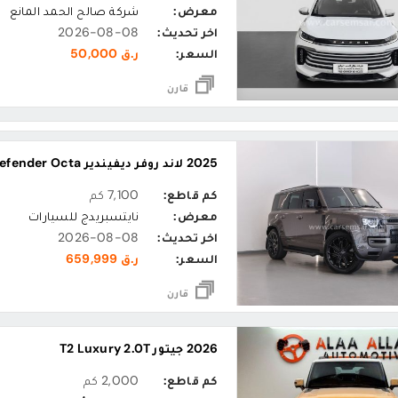
معرض:
شركة صالح الحمد المانع
اخر تحديث:
2026-08-08
السعر:
ر.ق 50,000
قارن
2025 لاند روفر ديفيندير Defender Octa
كم قاطع:
7,100 كم
معرض:
نايتسبريدج للسيارات
اخر تحديث:
2026-08-08
السعر:
ر.ق 659,999
قارن
2026 جيتور T2 Luxury 2.0T
كم قاطع:
2,000 كم