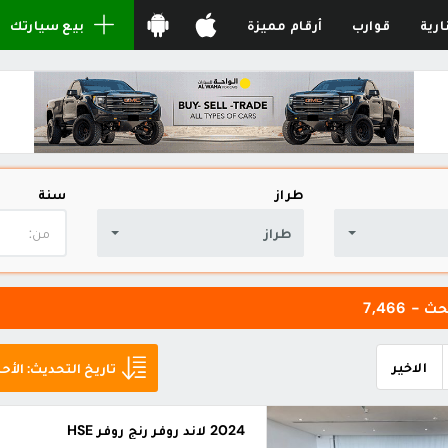
ارية
قوارب
أرقام مميزة
بيع سيارتك
طراز
سنة
طراز
 - 7,466
الاخير
تاريخ التحديث: الأحد
2024 لاند روفر رنج روفر HSE