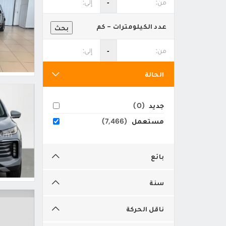
‐
عدد الكيلومترات - كم
بحث
‐
الحالة
جديد
(0)
مستعمل
(7,466)
بائع
سنة
ناقل الحركة