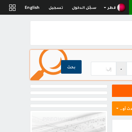
قطر
سجّل الدخول
تسجيل
English
بحث
‐
ث أولاً