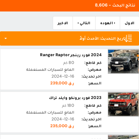
نتائج البحث - 8,606
الاول
‹ العوده
التالي ›
الاخير
تاريخ التحديث: الأحدث أولاً
2024 فورد رينجر Ranger Raptor
كم قاطع:
80 كم
معرض:
المانع للسيارات المستعملة
اخر تحديث:
2024-12-16
السعر:
ر.ق 239,000
2023 فورد برونكو وايلد تراك
كم قاطع:
180 كم
معرض:
المانع للسيارات المستعملة
اخر تحديث:
2024-12-16
السعر:
ر.ق 235,000