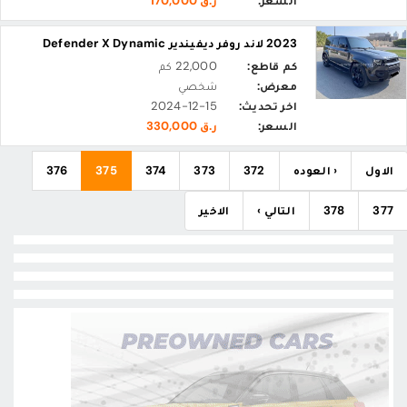
السعر:
ر.ق 170,000
2023 لاند روفر ديفيندير Defender X Dynamic
كم قاطع:
22,000 كم
معرض:
شخصي
اخر تحديث:
2024-12-15
السعر:
ر.ق 330,000
الاول
‹ العوده
372
373
374
375
376
377
378
التالي ›
الاخير