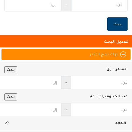
‐
بحث
تعديل البحث
إزالة جميع الفلاتر
السعر - ر.ق
بحث
‐
عدد الكيلومترات - كم
بحث
‐
الحالة