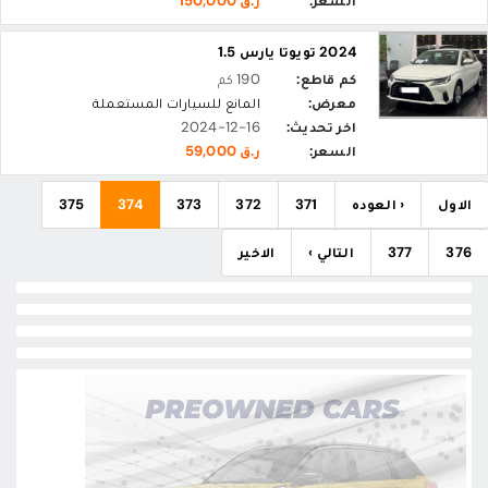
السعر:
ر.ق 150,000
2024 تويوتا يارس 1.5
كم قاطع:
190 كم
معرض:
المانع للسيارات المستعملة
اخر تحديث:
2024-12-16
السعر:
ر.ق 59,000
الاول
‹ العوده
371
372
373
374
375
376
377
التالي ›
الاخير