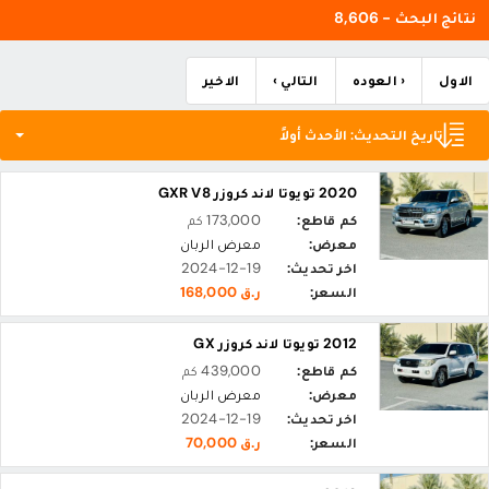
نتائج البحث - 8,606
الاول
‹ العوده
التالي ›
الاخير
تاريخ التحديث: الأحدث أولاً
2020 تويوتا لاند كروزر GXR V8
كم قاطع:
173,000 كم
معرض:
معرض الربان
اخر تحديث:
2024-12-19
السعر:
ر.ق 168,000
2012 تويوتا لاند كروزر GX
كم قاطع:
439,000 كم
معرض:
معرض الربان
اخر تحديث:
2024-12-19
السعر:
ر.ق 70,000