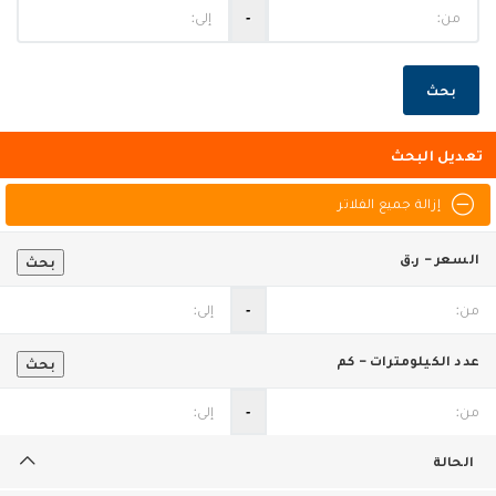
‐
بحث
تعديل البحث
إزالة جميع الفلاتر
السعر - ر.ق
بحث
‐
عدد الكيلومترات - كم
بحث
‐
الحالة