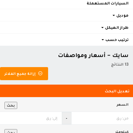
السيارات المستعملة
موديل
طراز الهيكل
ترتيب حسب
سايك - أسعار ومواصفات
13 النتائج
إزالة جميع الفلاتر
تعديل البحث
السعر
بحث
‐
كيلومتر
بحث