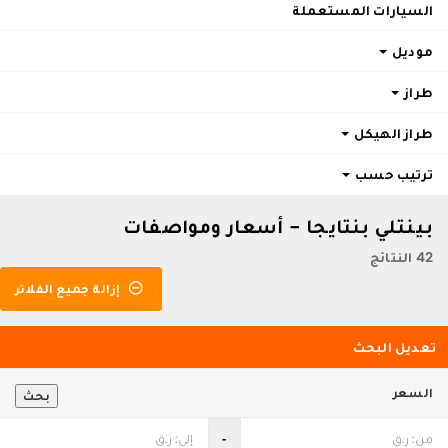
السيارات المستعملة
موديل
طراز
طراز الهيكل
ترتيب حسب
بينتلي بنتايجا - أسعار ومواصفات
42 النتائج
إزالة جميع الفلاتر
تعديل البحث
السعر
بحث
‐