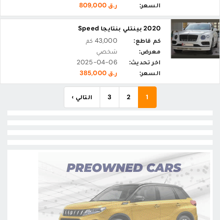
السعر:
ر.ق 809,000
2020 بينتلي بنتايجا Speed
كم قاطع:
43,000 كم
معرض:
شخصي
اخر تحديث:
2025-04-06
السعر:
ر.ق 385,000
1
2
3
التالي ›