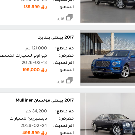
السعر:
ر.ق 139,999
قارن
2017 بينتلي بنتايجا
كم قاطع:
121,000 كم
معرض:
كيو اوتو للسيارات المستع
اخر تحديث:
2026-03-18
السعر:
ر.ق 199,000
قارن
2017 بينتلي مولسان Mulliner
كم قاطع:
34,200 كم
معرض:
نايتسبريدج للسيارات
اخر تحديث:
2026-02-24
السعر:
ر.ق 499,999