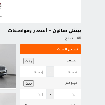
دف
بينتلي صالون - أسعار ومواصفات
45 النتائج
تعديل البحث
السعر
بحث
‐
كيلومتر
بحث
‐
بائع