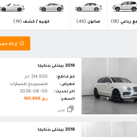
ع رباعي
(18)
صالون
(45)
كوبيه / كشف
(19)
إزالة جميع
2018 بينتلي بنتايجا
كم قاطع:
214,500 كم
معرض:
نايتسبريدج للسيارات
اخر تحديث:
2026-08-05
السعر:
ر.ق 169,999
قارن
2018 بينتلي بنتايجا