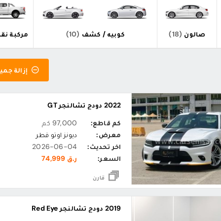
صالون
(18)
كوبيه / كشف
(10)
مركبة نقل
إزالة جميع
2022 دودج تشالنجر GT
كم قاطع:
97,000 كم
معرض:
ديونز اوتو قطر
اخر تحديث:
2026-06-04
السعر:
ر.ق 74,999
قارن
2019 دودج تشالنجر Red Eye