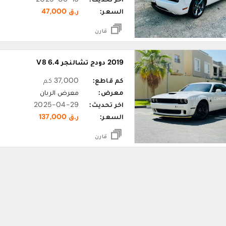
السعر:
ر.ق 47,000
قارن
2019 دودج تشالنجر 6.4 V8
كم قاطع:
37,000 كم
معرض:
معرض الربان
اخر تحديث:
2025-04-29
السعر:
ر.ق 137,000
قارن