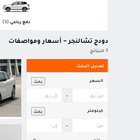
دفع رباعي
(3)
دودج تشالنجر - أسعار ومواصفات
7 النتائج
تعديل البحث
السعر
بحث
‐
كيلومتر
بحث
‐
بائع