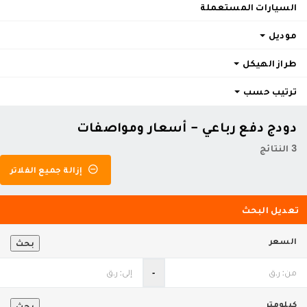
السيارات المستعملة
موديل
طراز الهيكل
ترتيب حسب
دودج دفع رباعي - أسعار ومواصفات
3 النتائج
إزالة جميع الفلاتر
تعديل البحث
السعر
بحث
‐
كيلومتر
بحث