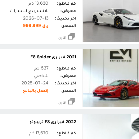
كم قاطع:
13,630 كم
معرض:
نايتسبريدج للسيارات
اخر تحديث:
2026-07-13
السعر:
ر.ق 999,999
قارن
2021 فيراري F8 Spider
كم قاطع:
537 كم
معرض:
شخصي
اخر تحديث:
2025-07-24
السعر:
إتصل بالبائع
قارن
2022 فيراري F8 تريبوتو
كم قاطع:
17,670 كم