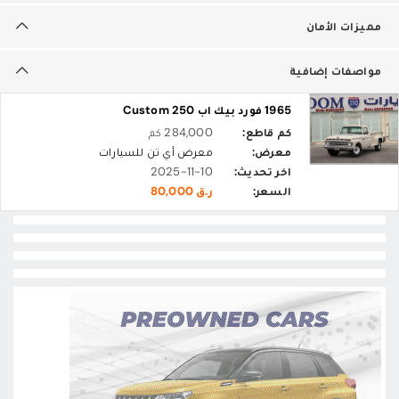
مميزات الأمان
مواصفات إضافية
1965 فورد بيك اب Custom 250
كم قاطع:
284,000 كم
معرض:
معرض أي تن للسيارات
اخر تحديث:
2025-11-10
السعر:
ر.ق 80,000