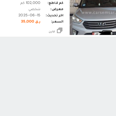
كم قاطع:
102,000 كم
معرض:
شخصي
اخر تحديث:
2025-06-15
السعر:
ر.ق 35,000
قارن