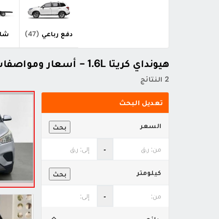
دفع رباعي
(47)
شاح
هيونداي كريتا 1.6L - أسعار ومواصفات
2 النتائج
تعديل البحث
السعر
بحث
‐
كيلومتر
بحث
‐
بائع