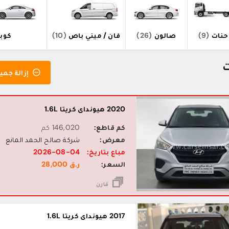
نات
(9)
صالون
(26)
فان / ميني باص
(10)
كوب
إزالة جميع
2020 هيونداي كريتا 1.6L
كم قاطع:
146,020 كم
معرض:
شركة صالح الحمد المانع
مباع بتاريخ:
2026-08-04
السعر:
ر.ق 28,000
قارن
2017 هيونداي كريتا 1.6L