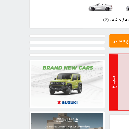
يه / كشف
(2)
 الفلاتر