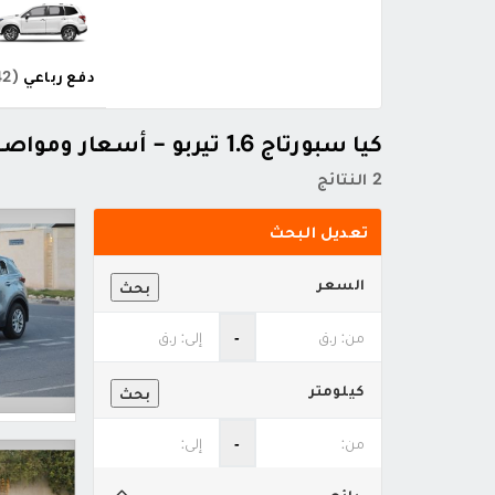
دفع رباعي
(42)
كيا سبورتاج 1.6 تيربو - أسعار ومواصفات
2 النتائج
تعديل البحث
السعر
بحث
‐
كيلومتر
بحث
‐
بائع