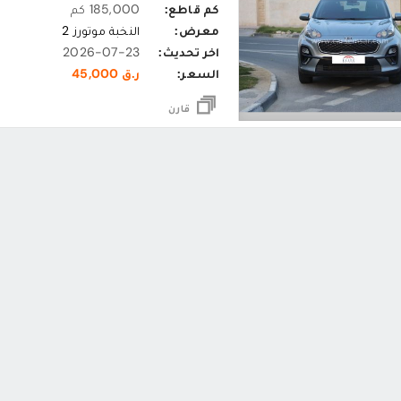
كم قاطع:
185,000 كم
معرض:
النخبة موتورز 2
اخر تحديث:
2026-07-23
السعر:
ر.ق 45,000
قارن