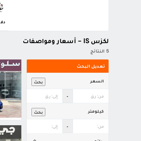
دفع
لكزس IS - أسعار ومواصفات
5 النتائج
تعديل البحث
السعر
بحث
‐
كيلومتر
بحث
‐
بائع