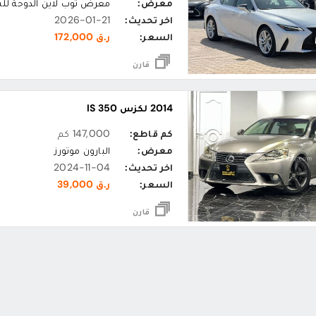
معرض:
معرض توب لاين الدوحة لل
اخر تحديث:
2026-01-21
السعر:
ر.ق 172,000
قارن
2014 لكزس IS 350
كم قاطع:
147,000 كم
معرض:
البارون موتورز
اخر تحديث:
2024-11-04
السعر:
ر.ق 39,000
قارن