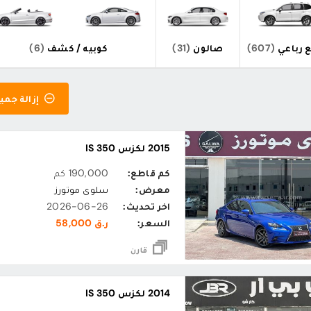
 رباعي
(607)
صالون
(31)
كوبيه / كشف
(6)
إزالة جميع
2015 لكزس IS 350
كم قاطع:
190,000 كم
معرض:
سلوى موتورز
اخر تحديث:
2026-06-26
السعر:
ر.ق 58,000
قارن
2014 لكزس IS 350