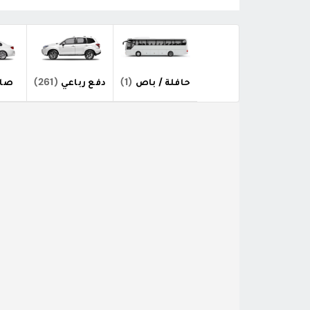
حافلة / باص
(1)
دفع رباعي
(261)
صال