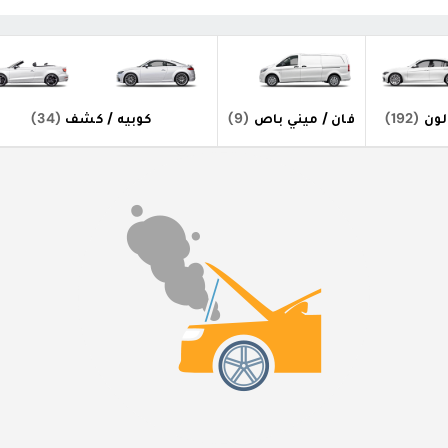
ون
(192)
فان / ميني باص
(9)
كوبيه / كشف
(34)