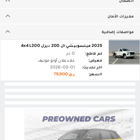
الضمان
مميزات الأمان
مواصفات إضافية
2025 ميتسوبيشي ال 200 ديزل 4x4 L200
كم قاطع:
0 كم
معرض:
علاء علان أوتو موتيف
اخر تحديث:
2026-03-01
السعر:
ر.ق 79,900