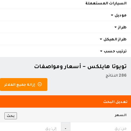
السيارات المستعملة
موديل
طراز
طراز الهيكل
ترتيب حسب
تويوتا هايلكس - أسعار ومواصفات
286 النتائج
إزالة جميع الفلاتر
تعديل البحث
السعر
بحث
‐