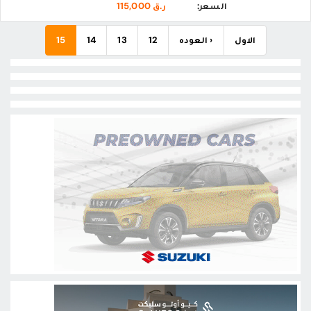
السعر:
ر.ق 115,000
الاول
‹ العوده
12
13
14
15