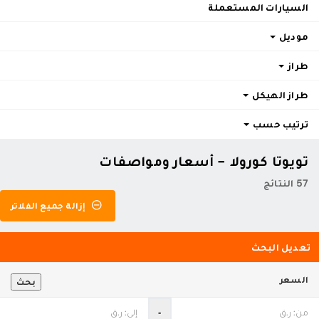
السيارات المستعملة
موديل
طراز
طراز الهيكل
ترتيب حسب
تويوتا كورولا - أسعار ومواصفات
57 النتائج
إزالة جميع الفلاتر
تعديل البحث
السعر
بحث
‐