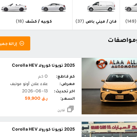
(149)
فان / ميني باص
(37)
كوبيه / كشف
(18)
إزالة جميع
2025 تويوتا كورولا Corolla HEV
كم قاطع:
0 كم
معرض:
علاء علان أوتو موتيف
اخر تحديث:
2026-06-13
السعر:
ر.ق 59,900
قارن
2025 تويوتا كورولا Corolla HEV