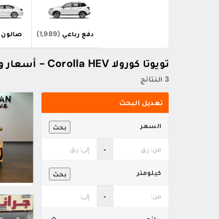
دفع رباعي
(1,989)
صالون
تويوتا كورولا Corolla HEV - أسعار ومواصفات
3 النتائج
تعديل البحث
السعر
بحث
‐
كيلومتر
بحث
‐
بائع