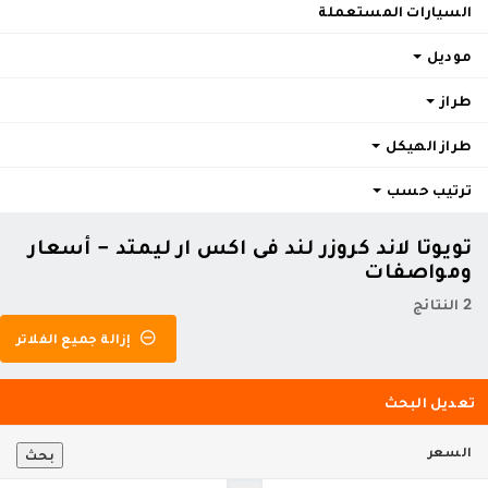
السيارات المستعملة
موديل
طراز
طراز الهيكل
ترتيب حسب
تويوتا لاند كروزر لند فى اكس ار ليمتد - أسعار
ومواصفات
2 النتائج
إزالة جميع الفلاتر
تعديل البحث
السعر
بحث