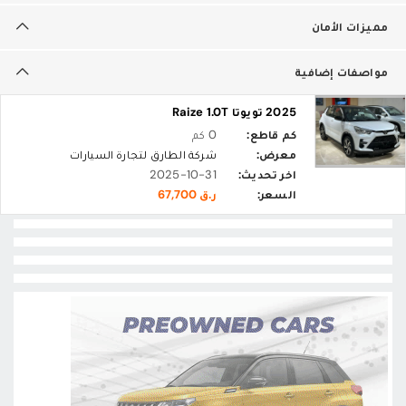
مميزات الأمان
مواصفات إضافية
2025 تويوتا Raize 1.0T
كم قاطع:
0 كم
معرض:
شركة الطارق لتجارة السيارات‎
اخر تحديث:
2025-10-31
السعر:
ر.ق 67,700