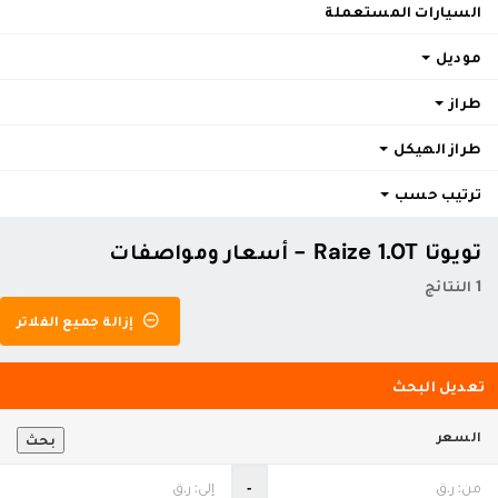
السيارات المستعملة
موديل
طراز
طراز الهيكل
ترتيب حسب
تويوتا Raize 1.0T - أسعار ومواصفات
1 النتائج
إزالة جميع الفلاتر
تعديل البحث
السعر
بحث
‐