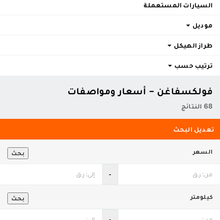
السيارات المستعملة
موديل
طراز الهيكل
ترتيب حسب
فولكسفاغن - أسعار ومواصفات
68 النتائج
تعديل البحث
السعر
بحث
‐
كيلومتر
بحث
‐