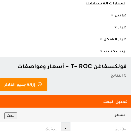
السيارات المستعملة
موديل
طراز
طراز الهيكل
ترتيب حسب
فولكسفاغن T- ROC - أسعار ومواصفات
5 النتائج
إزالة جميع الفلاتر
تعديل البحث
السعر
بحث
‐