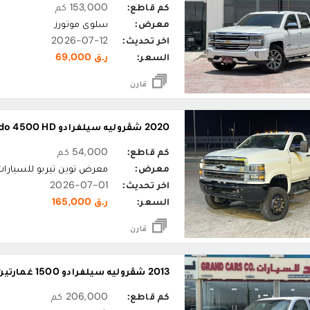
كم قاطع:
153,000 كم
معرض:
سلوى موتورز
اخر تحديث:
2026-07-12
السعر:
ر.ق 69,000
قارن
2020 شڤروليه سيلفرادو Silverado 4500 HD
كم قاطع:
54,000 كم
معرض:
معرض توين تيربو للسيارات
اخر تحديث:
2026-07-01
السعر:
ر.ق 165,000
قارن
2013 شڤروليه سيلفرادو 1500 غمارتين ال تي
كم قاطع:
206,000 كم