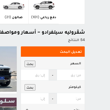
دفع رباعي
(101)
صالون
(21)
شڤروليه سيلفرادو - أسعار ومواصف
54 النتائج
تعديل البحث
السعر
بحث
‐
كيلومتر
بحث
‐
بائع