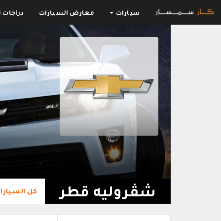
سيارات
معارض السيارات
دراجات ن
شڤروليه قطر
كل السيارا