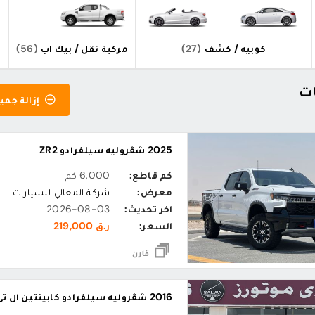
كوبيه / كشف
(27)
مركبة نقل / بيك اب
(56)
ات
إزالة جميع
2025 شڤروليه سيلفرادو ZR2
كم قاطع:
6,000 كم
معرض:
شركة المعالي للسيارات
اخر تحديث:
2026-08-03
السعر:
ر.ق 219,000
قارن
2016 شڤروليه سيلفرادو كابينتين ال تي زي