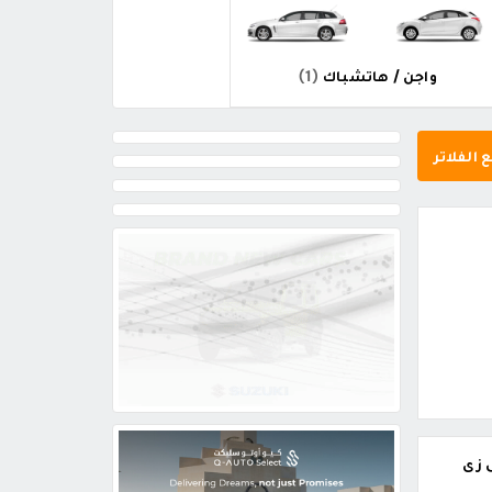
واجن / هاتشباك
(1)
 الفلاتر