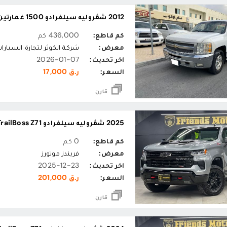
2012 شڤروليه سيلفرادو 1500 غمارتين ال تي
كم قاطع:
436,000 كم
معرض:
شركة الكوثر لتجارة السيارا
اخر تحديث:
2026-01-07
السعر:
ر.ق 17,000
قارن
2025 شڤروليه سيلفرادو TrailBoss Z71
كم قاطع:
0 كم
معرض:
فريندز موتورز
اخر تحديث:
2025-12-23
السعر:
ر.ق 201,000
قارن