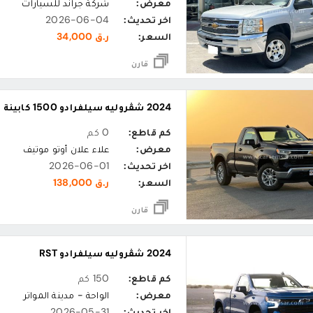
معرض:
شركة جراند للسيارات
اخر تحديث:
2026-06-04
السعر:
ر.ق 34,000
قارن
2024 شڤروليه سيلفرادو 1500 كابينة ال تي
كم قاطع:
0 كم
معرض:
علاء علان أوتو موتيف
اخر تحديث:
2026-06-01
السعر:
ر.ق 138,000
قارن
2024 شڤروليه سيلفرادو RST
كم قاطع:
150 كم
معرض:
الواحة - مدينة المواتر
اخر تحديث:
2026-05-31