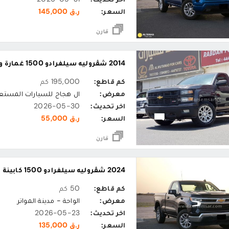
السعر:
ر.ق 145,000
قارن
2014 شڤروليه سيلفرادو 1500 غمارة واحدة
كم قاطع:
195,000 كم
معرض:
ال هجاج للسيارات المستع
اخر تحديث:
2026-05-30
السعر:
ر.ق 55,000
قارن
2024 شڤروليه سيلفرادو 1500 كابينة ال تي
كم قاطع:
50 كم
معرض:
الواحة - مدينة المواتر
اخر تحديث:
2026-05-23
السعر:
ر.ق 135,000