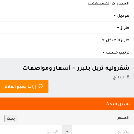
السيارات المستعملة
موديل
طراز
طراز الهيكل
ترتيب حسب
شڤروليه تريل بليزر - أسعار ومواصفات
5 النتائج
إزالة جميع الفلاتر
تعديل البحث
السعر
بحث
‐