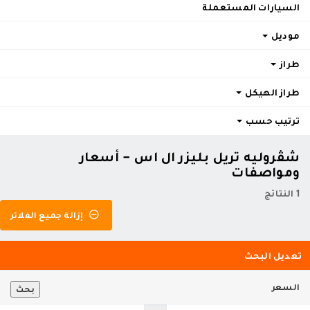
السيارات المستعملة
موديل
طراز
طراز الهيكل
ترتيب حسب
شڤروليه تريل بليزر ال اس - أسعار
ومواصفات
1 النتائج
إزالة جميع الفلاتر
تعديل البحث
السعر
بحث