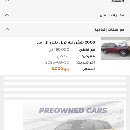
الضمان
مميزات الأمان
مواصفات إضافية
2006 شڤروليه تريل بليزر ال اس
كم قاطع:
160,000 كم
معرض:
شخصي
اخر تحديث:
2025-09-30
السعر:
ر.ق 8,000