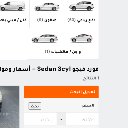
دفع رباعي
(53)
صالون
(9)
فان / ميني با
واجن / هاتشباك
(1)
فورد فيجو Sedan 3cyl - أسعار ومواصفات
1 النتائج
تعديل البحث
السعر
بحث
‐