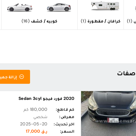
ص
(1)
كرافان / مقطورة
(1)
كوبيه / كشف
(16)
إزالة جميع
2020 فورد فيجو Sedan 3cyl
كم قاطع:
180,000 كم
معرض:
شخصي
اخر تحديث:
2025-05-20
السعر:
ر.ق 17,000