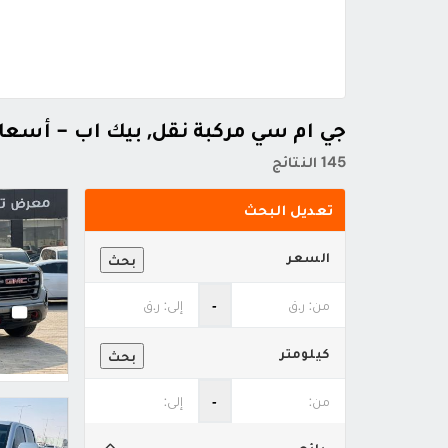
جي ام سي مركبة نقل, بيك اب - أسع
145 النتائج
تعديل البحث
السعر
بحث
‐
كيلومتر
بحث
‐
بائع