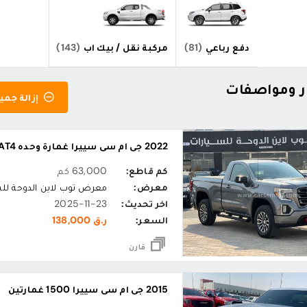
دفع رباعي
(81)
مركبة نقل / بيك اب
(143)
ار ومواصفات
إزالة جميع
2022 جي ام سي سييرا غمارة وحده AT4
كم قاطع:
63,000 كم
معرض:
معرض توب لاين الدوحة لل
اخر تحديث:
2025-11-23
السعر:
ر.ق 138,000
قارن
2015 جي ام سي سييرا 1500 غمارتين