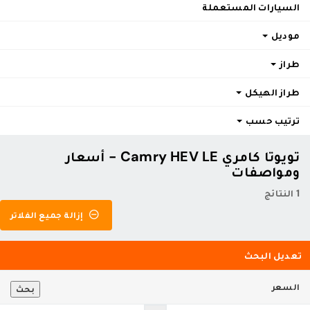
السيارات المستعملة
موديل
طراز
طراز الهيكل
ترتيب حسب
تويوتا كامري Camry HEV LE - أسعار
ومواصفات
1 النتائج
إزالة جميع الفلاتر
تعديل البحث
السعر
بحث