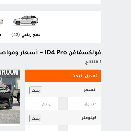
دفع رباعي
(42)
ص
فولكسفاغن ID4 Pro - أسعار ومواصفات
1 النتائج
تعديل البحث
السعر
بحث
‐
كيلومتر
بحث