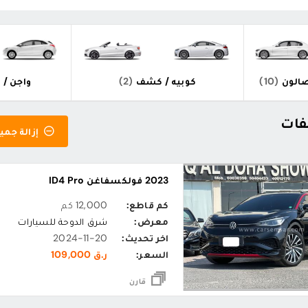
الون
(10)
كوبيه / كشف
(2)
واجن / 
إزالة جميع
2023 فولكسفاغن ID4 Pro
كم قاطع:
12,000 كم
معرض:
شرق الدوحة للسيارات
اخر تحديث:
2024-11-20
السعر:
ر.ق 109,000
قارن