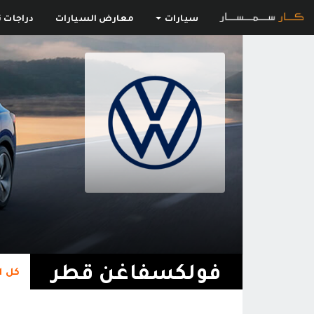
سيارات
معارض السيارات
دراجات ن
فولكسفاغن قطر
كل ا