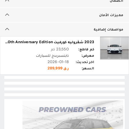
الضمان
مميزات الأمان
مواصفات إضافية
2023 شڤروليه كورفيت C8 3LT 70th Anniversary Edition
كم قاطع:
23,550 كم
معرض:
نايتسبريدج للسيارات
اخر تحديث:
2026-01-18
السعر:
ر.ق 289,999