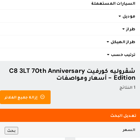
السيارات المستعملة
موديل
طراز
طراز الهيكل
ترتيب حسب
شڤروليه كورفيت C8 3LT 70th Anniversary
Edition - أسعار ومواصفات
1 النتائج
إزالة جميع الفلاتر
تعديل البحث
السعر
بحث