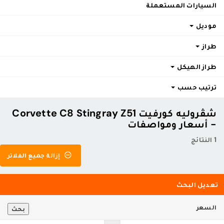
السيارات المستعملة
موديل
طراز
طراز الهيكل
ترتيب حسب
شڤروليه كورفيت Corvette C8 Stingray Z51
- أسعار ومواصفات
1 النتائج
إزالة جميع الفلاتر
تعديل البحث
السعر
بحث