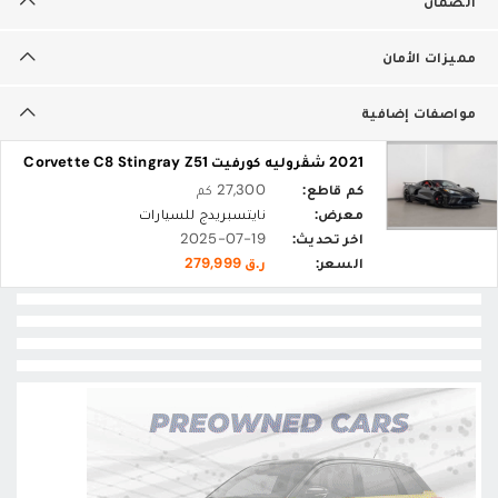
الضمان
مميزات الأمان
مواصفات إضافية
2021 شڤروليه كورفيت Corvette C8 Stingray Z51
كم قاطع:
27,300 كم
معرض:
نايتسبريدج للسيارات
اخر تحديث:
2025-07-19
السعر:
ر.ق 279,999