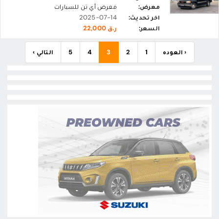
معرض:
معرض أي تن للسيارات
اخر تحديث:
2025-07-14
السعر:
ر.ق 22,000
‹ العوده
1
2
3
4
5
التالي ›