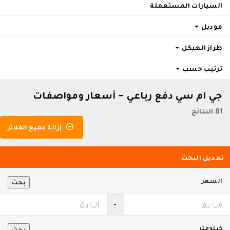
السيارات المستعملة
موديل
طراز الهيكل
ترتيب حسب
جي ام سي دفع رباعي - أسعار ومواصفات
81 النتائج
إزالة جميع الفلاتر
تعديل البحث
السعر
بحث
‐
كيلومتر
بحث