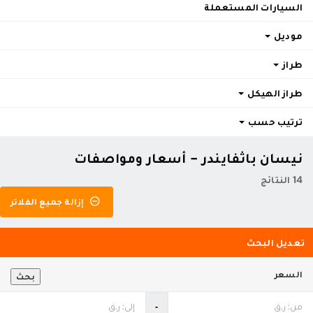
السيارات المستعملة
موديل
طراز
طراز الهيكل
ترتيب حسب
نيسان باثفايندر - أسعار ومواصفات
14 النتائج
إزالة جميع الفلاتر
تعديل البحث
السعر
بحث
‐