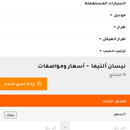
السيارات المستعملة
موديل
طراز
طراز الهيكل
ترتيب حسب
نيسان ألتيما - أسعار ومواصفات
11 النتائج
إزالة جميع الفلاتر
تعديل البحث
السعر
بحث
‐