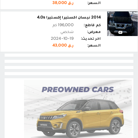
السعر:
ر.ق 38,000
2014 نيسان اكستيرا إكستيرا 4.0s
كم قاطع:
196,000 كم
معرض:
شخصي
اخر تحديث:
2024-10-19
السعر:
ر.ق 43,000