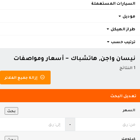
السيارات المستعملة
موديل
طراز الهيكل
ترتيب حسب
نيسان واجن, هاتشباك - أسعار ومواصفات
1 النتائج
إزالة جميع الفلاتر
تعديل البحث
السعر
بحث
‐
كيلومتر
بحث