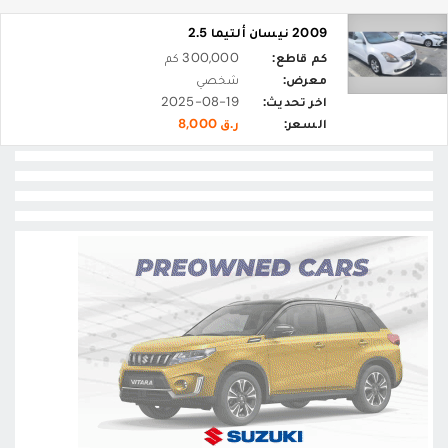
2009 نيسان ألتيما 2.5
كم قاطع:
300,000 كم
معرض:
شخصي
اخر تحديث:
2025-08-19
السعر:
ر.ق 8,000